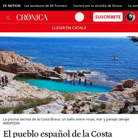
ES NOTICIA:
Los bandazos de AX Partners
Carrera por la alcaldía de Girona
La sec
LLEGIR EN CATALÀ
Pásate al MODO AHORRO
La piscina secreta de la Costa Brava: un baño entre rocas, mar y paisaje salvaje
WIKIPEDIA
El pueblo español de la Costa