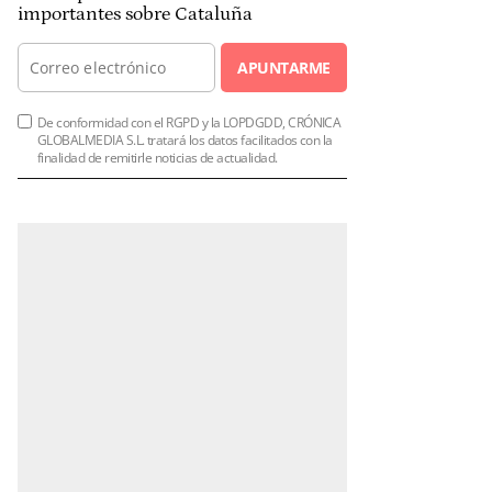
importantes sobre Cataluña
APUNTARME
De conformidad con el RGPD y la LOPDGDD, CRÓNICA
GLOBALMEDIA S.L. tratará los datos facilitados con la
finalidad de remitirle noticias de actualidad.