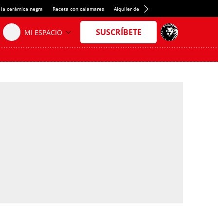
 la cerámica negra
Receta con calamares
Alquiler de habitaciones en España
Créd