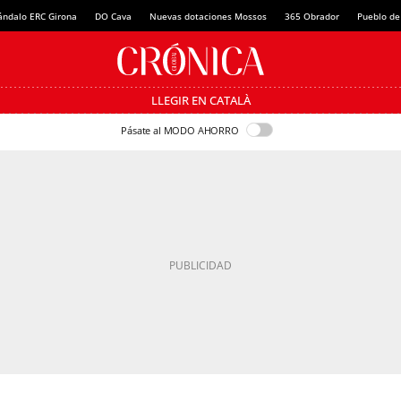
ándalo ERC Girona
DO Cava
Nuevas dotaciones Mossos
365 Obrador
Pueblo de
LLEGIR EN CATALÀ
Pásate al MODO AHORRO