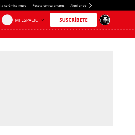
 la cerámica negra
Receta con calamares
Alquiler de habitaciones en España
Créd