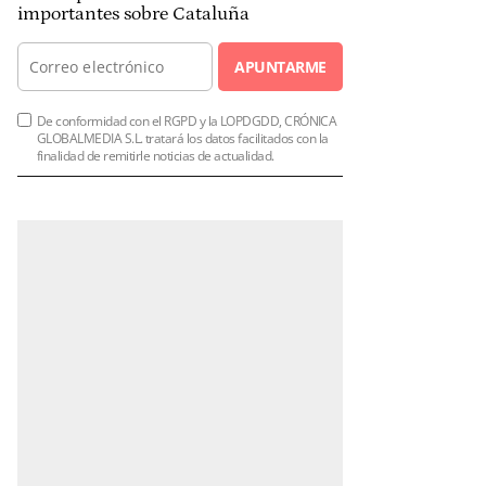
importantes sobre Cataluña
APUNTARME
De conformidad con el RGPD y la LOPDGDD, CRÓNICA
GLOBALMEDIA S.L. tratará los datos facilitados con la
finalidad de remitirle noticias de actualidad.