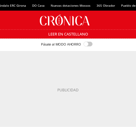
ándalo ERC Girona
DO Cava
Nuevas dotaciones Mossos
365 Obrador
Pueblo de
LEER EN CASTELLANO
Pásate al MODO AHORRO