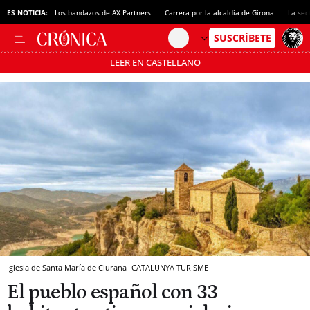
ES NOTICIA:
Los bandazos de AX Partners
Carrera por la alcaldía de Girona
La sec
LEER EN CASTELLANO
Pásate al MODO AHORRO
Iglesia de Santa María de Ciurana
CATALUNYA TURISME
El pueblo español con 33