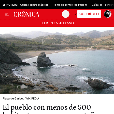
ES NOTICIA:
Quejas contra médicos
Toma de control de Parlem
Caída de Tecnotr
LEER EN CASTELLANO
Pásate al MODO AHORRO
Playa de Garbet
WIKIPEDIA
El pueblo con menos de 500