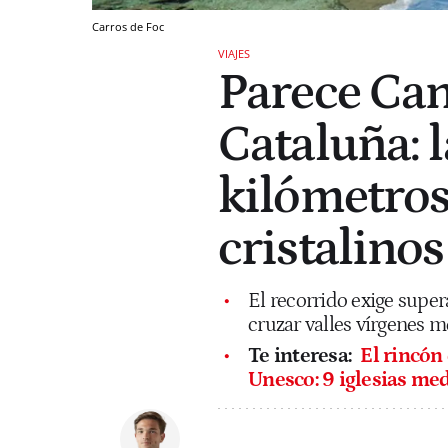
Carros de Foc
VIAJES
Parece Can
Cataluña: l
kilómetros
cristalino
El recorrido exige supe
cruzar valles vírgenes m
Te interesa:
El rincón
Unesco: 9 iglesias me