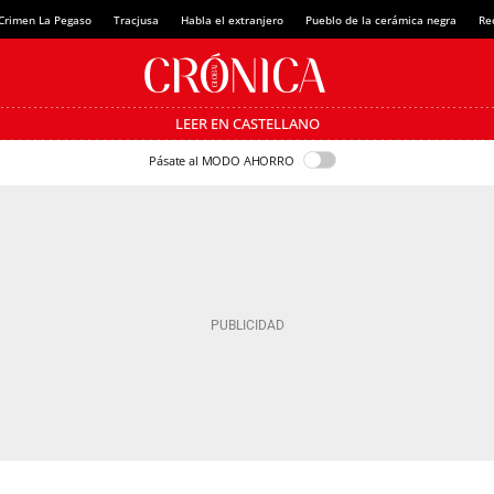
Crimen La Pegaso
Tracjusa
Habla el extranjero
Pueblo de la cerámica negra
Re
LEER EN CASTELLANO
Pásate al MODO AHORRO