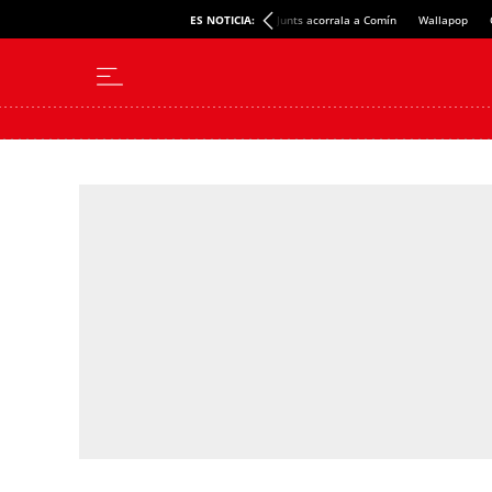
ES NOTICIA:
Junts acorrala a Comín
Wallapop