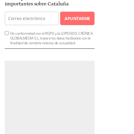
importantes sobre Cataluña
APUNTARME
De conformidad con el RGPD y la LOPDGDD, CRÓNICA
GLOBALMEDIA S.L. tratará los datos facilitados con la
finalidad de remitirle noticias de actualidad.