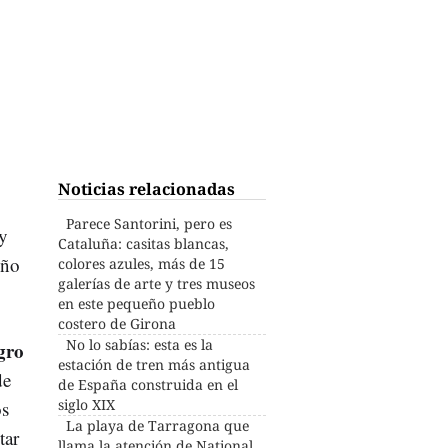
Noticias relacionadas
Parece Santorini, pero es
 y
Cataluña: casitas blancas,
eño
colores azules, más de 15
galerías de arte y tres museos
en este pequeño pueblo
costero de Girona
No lo sabías: esta es la
gro
estación de tren más antigua
de
de España construida en el
siglo XIX
os
La playa de Tarragona que
tar
llama la atención de National