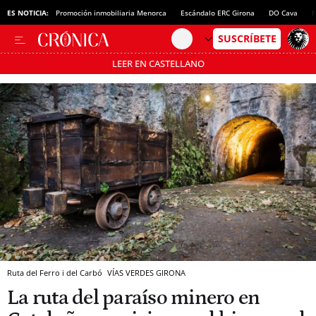
ES NOTICIA:
Promoción inmobiliaria Menorca
Escándalo ERC Girona
DO Cava
N
LEER EN CASTELLANO
Pásate al MODO AHORRO
Ruta del Ferro i del Carbó
VÍAS VERDES GIRONA
La ruta del paraíso minero en