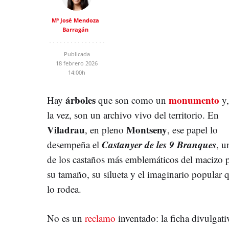
Mª José Mendoza
Barragán
Publicada
18 febrero 2026
14:00h
árboles
monumento
Hay
que son como un
y,
la vez, son un archivo vivo del territorio. En
Viladrau
Montseny
, en pleno
, ese papel lo
Castanyer de les 9 Branques
desempeña el
, u
de los castaños más emblemáticos del macizo 
su tamaño, su silueta y el imaginario popular 
lo rodea.
No es un
reclamo
inventado: la ficha divulgati