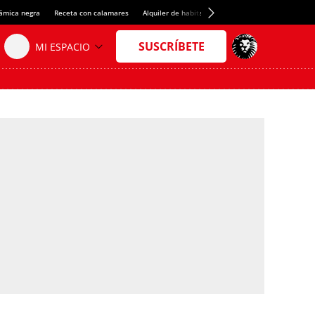
rámica negra
Receta con calamares
Alquiler de habitaciones en España
Crédito del