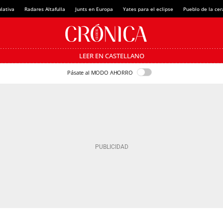
lativa
Radares Altafulla
Junts en Europa
Yates para el eclipse
Pueblo de la ce
LEER EN CASTELLANO
Pásate al MODO AHORRO