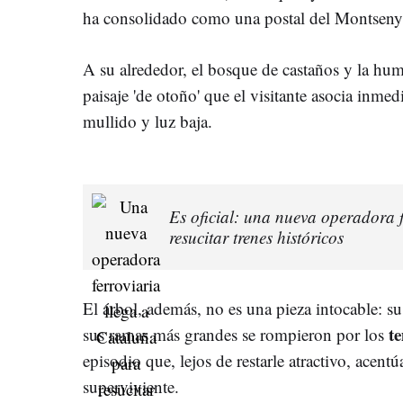
ha consolidado como una postal del Montseny
A su alrededor, el bosque de castaños y la hu
paisaje 'de otoño' que el visitante asocia inme
mullido y luz baja.
Es oficial: una nueva operadora 
resucitar trenes históricos
El árbol, además, no es una pieza intocable: su
te
sus ramas más grandes se rompieron por los
episodio que, lejos de restarle atractivo, acent
superviviente.