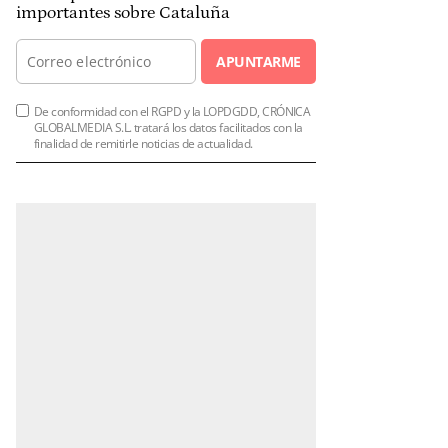
importantes sobre Cataluña
APUNTARME
De conformidad con el RGPD y la LOPDGDD, CRÓNICA
GLOBALMEDIA S.L. tratará los datos facilitados con la
finalidad de remitirle noticias de actualidad.