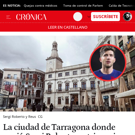
ES NOTICIA:
Quejas contra médicos
Toma de control de Parlem
Caída de Tecnotr
LEER EN CASTELLANO
Pásate al MODO AHORRO
Sergi Roberto y Reus
CG
La ciudad de Tarragona donde