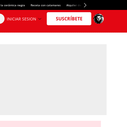
 la cerámica negra
Receta con calamares
Alquiler de habitaciones en España
Créd