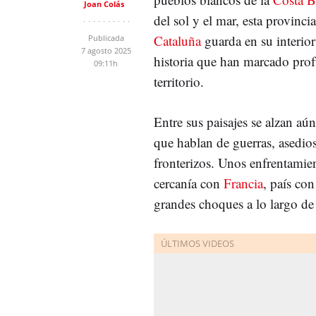
Joan Colás
del sol y el mar, esta provinci
Cataluña
guarda en su interior
Publicada
7 agosto 2025
historia que han marcado pro
09:11h
territorio.
Entre sus paisajes se alzan aú
que hablan de guerras, asedios
fronterizos. Unos enfrentamie
cercanía con
Francia
, país co
grandes choques a lo largo de l