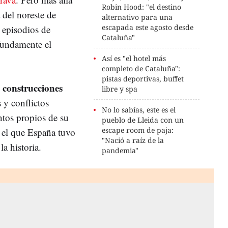
Robin Hood: "el destino
a del noreste de
alternativo para una
escapada este agosto desde
 episodios de
Cataluña"
fundamente el
Así es "el hotel más
completo de Cataluña":
pistas deportivas, buffet
construcciones
n
libre y spa
 y conflictos
No lo sabías, este es el
ntos propios de su
pueblo de Lleida con un
escape room de paja:
n el que España tuvo
"Nació a raíz de la
a historia.
pandemia"