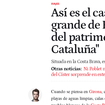
VIAJES
Así es el c
grande de 
del patrim
Cataluña"
Situada en la Costa Brava, e
Otras noticias:
Ni Poblet n
del Císter sorprende en es
Cuando se piensa en
Girona
, 
playas de aguas limpias, calas
pueblos blancos de la
Costa B