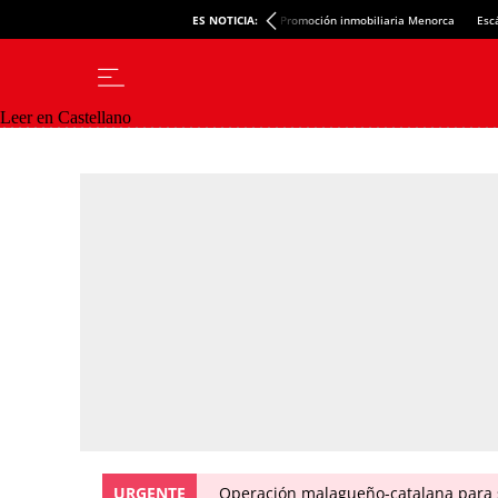
ES NOTICIA:
Promoción inmobiliaria Menorca
Esc
Leer en Castellano
URGENTE
Operación malagueño-catalana para 