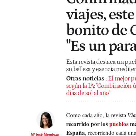
viajes, est
bonito de 
"Es un par
Esta revista destaca un pue
su belleza y esencia medite
Otras noticias
:
El mejor pu
según la IA: "Combinación 
días de sol al año"
Via
Como cada año, la revista
recorrido por los
pueblos
m
España
, recorriendo cada un
Mª José Mendoza