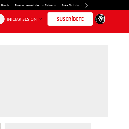
lítoris
Nuevo tresmil de los Pirineos
Ruta fácil de montaña
El arroz más meloso