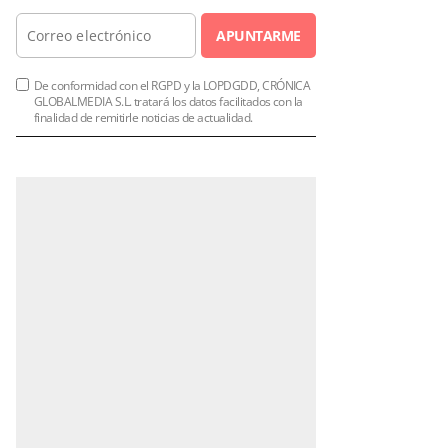
APUNTARME
De conformidad con el RGPD y la LOPDGDD, CRÓNICA
GLOBALMEDIA S.L. tratará los datos facilitados con la
finalidad de remitirle noticias de actualidad.