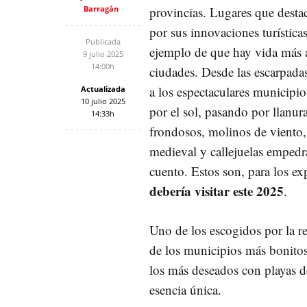
Barragán
provincias. Lugares que destac
por sus innovaciones turísticas
Publicada
ejemplo de que hay vida más a
9 julio 2025
14:00h
ciudades. Desde las escarpada
a los espectaculares municipi
Actualizada
10 julio 2025
por el sol, pasando por llanura
14:33h
frondosos, molinos de viento,
medieval y callejuelas empedr
cuento. Estos son, para los exp
debería visitar este 2025
.
Uno de los escogidos por la r
de los municipios más bonitos
los más deseados con playas d
esencia única.