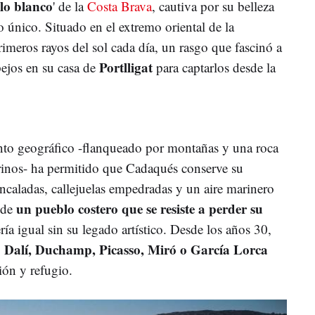
lo blanco
' de la
Costa Brava
, cautiva por su belleza
o único. Situado en el extremo oriental de la
primeros rayos del sol cada día, un rasgo que fascinó a
Portlligat
pejos en su casa de
para captarlos desde la
nto geográfico -flanqueado por montañas y una roca
arinos- ha permitido que Cadaqués conserve su
encaladas, callejuelas empedradas y un aire marinero
un pueblo costero que se resiste a perder su
 de
ía igual sin su legado artístico. Desde los años 30,
Dalí, Duchamp, Picasso, Miró o García Lorca
o
ión y refugio.