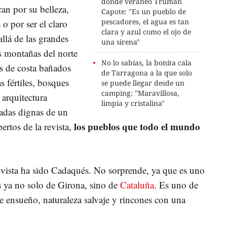
donde veraneó Truman
an por su belleza,
Capote: "Es un pueblo de
pescadores, el agua es tan
 o por ser el claro
clara y azul como el ojo de
llá de las grandes
una sirena"
s montañas del norte
No lo sabías, la bonita cala
os de costa bañados
de Tarragona a la que solo
s fértiles, bosques
se puede llegar desde un
camping: "Maravillosa,
 arquitectura
limpia y cristalina"
adas dignas de un
los pueblos que todo el mundo
ertos de la revista,
evista ha sido Cadaqués. No sorprende, ya que es uno
 ya no solo de Girona, sino de
Cataluña
. Es uno de
e ensueño, naturaleza salvaje y rincones con una