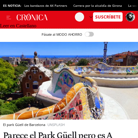
ES NOTICIA:
Los bandazos de AX Partners
Carrera por la alcaldía de Girona
La sec
Leer en Castellano
Pásate al MODO AHORRO
El park Güell de Barcelona
UNSPLASH
Parece el Park Güell pero es A