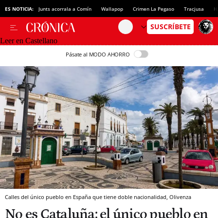
ES NOTICIA:
Junts acorrala a Comín
Wallapop
Crimen La Pegaso
Tracjusa
H
Leer en Castellano
Pásate al MODO AHORRO
Calles del único pueblo en España que tiene doble nacionalidad, Olivenza
No es Cataluña: el único pueblo en