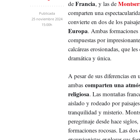
Francia
Montser
de
, y las de
comparten una espectacularida
Publicada
25 noviembre 2024
convierte en dos de los paisaj
15:00h
Europa
. Ambas formaciones 
compuestas por impresionante
calcáreas erosionadas, que les
dramática y única.
A pesar de sus diferencias en
comparten una atmósf
ambas
religiosa
. Las montañas france
aislado y rodeado por paisajes
tranquilidad y misterio. Monts
peregrinaje desde hace siglos,
formaciones rocosas. Las dos 
excursionistas explorar sus fo