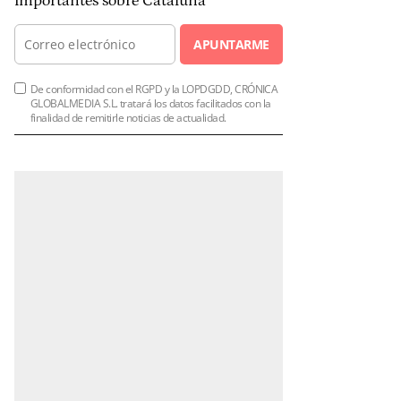
importantes sobre Cataluña
APUNTARME
De conformidad con el RGPD y la LOPDGDD, CRÓNICA
GLOBALMEDIA S.L. tratará los datos facilitados con la
finalidad de remitirle noticias de actualidad.