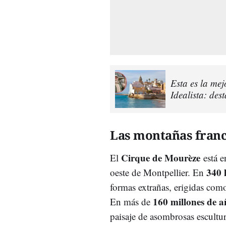
Esta es la me
Idealista: des
Las montañas fran
Cirque de Mourèze
El
está 
340 
oeste de Montpellier. En
formas extrañas, erigidas com
160 millones de 
En más de
paisaje de asombrosas escultur