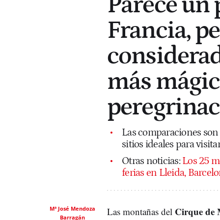
Parece un 
Francia, pe
considerad
más mágico
peregrina
Las comparaciones son 
sitios ideales para visit
Otras noticias:
Los 25 m
ferias en Lleida, Barcel
Mª José Mendoza
Cirque de
Las montañas del
Barragán