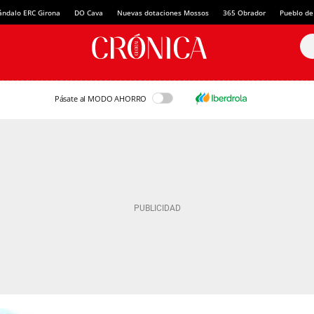
ándalo ERC Girona
DO Cava
Nuevas dotaciones Mossos
365 Obrador
Pueblo de
Pásate al MODO AHORRO