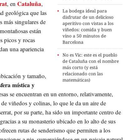
rat
Cataluña
, en
,
La bodega ideal para
d geológica que las
disfrutar de un delicioso
es más singulares de
aperitivo con vistas a los
viñedos: comida y buen
montañosas están
vino a 50 minutos de
s picos y rocas
Barcelona
 dan una apariencia
No es Vic: este es el pueblo
de Cataluña con el nombre
más corto (y está
relacionado con las
 ubicación y tamaño,
matemáticas)
era mística y
sas se encuentran en un entorno, relativamente,
 de viñedos y colinas, lo que le da un aire de
errat, por su parte, ha sido un importante centro de
 gracias a su monasterio ubicado en lo alto de sus
ofrecen rutas de senderismo que permiten a los
rmaciones a pie, sumergiéndose en un paisaje natural