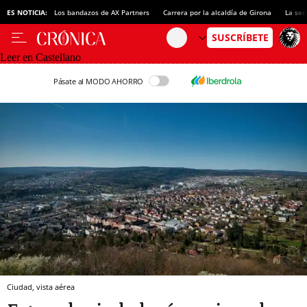
ES NOTICIA:
Los bandazos de AX Partners
Carrera por la alcaldía de Girona
La sec
Leer en Castellano
Pásate al MODO AHORRO
Ciudad, vista aérea