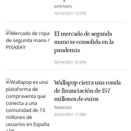
Jordi Nieto
16/12/2021
12:57h
El mercado de segunda
mano se consolida en la
pandemia
02/04/2021
01:00h
Wallapop cierra una ronda
de financiación de 157
millones de euros
Redacción
25/02/2021
11:58h