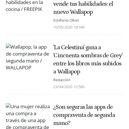
vende tus habilidades: el
nuevo Wallapop
Estefania Oliver
16/05/2020
18:59h
'La Celestina' gana a
'Cincuenta sombras de Grey'
entre los libros más subidos
a Wallapop
Redacción
23/04/2020
12:58h
¿Son seguras las apps de
compraventa de segunda
mano?