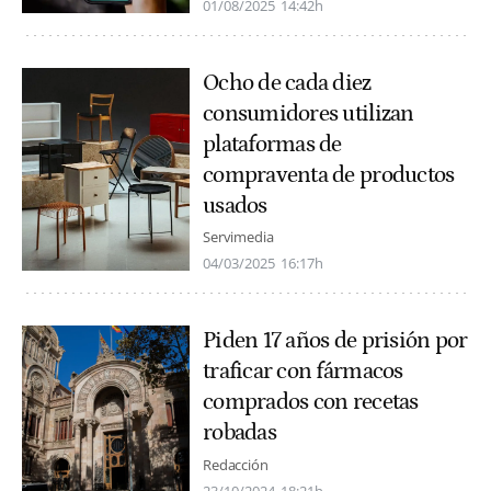
01/08/2025
14:42h
Ocho de cada diez
consumidores utilizan
plataformas de
compraventa de productos
usados
Servimedia
04/03/2025
16:17h
Piden 17 años de prisión por
traficar con fármacos
comprados con recetas
robadas
Redacción
23/10/2024
18:21h