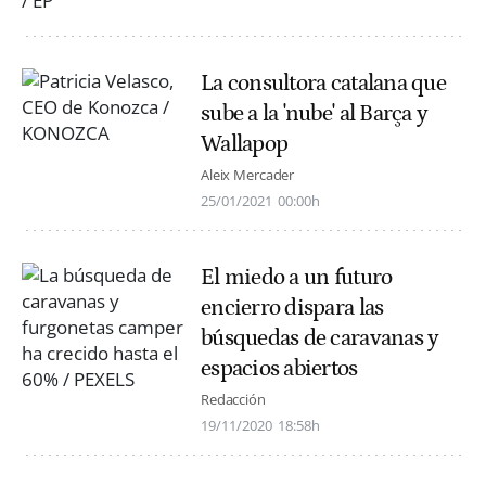
La consultora catalana que
sube a la 'nube' al Barça y
Wallapop
Aleix Mercader
25/01/2021
00:00h
El miedo a un futuro
encierro dispara las
búsquedas de caravanas y
espacios abiertos
Redacción
19/11/2020
18:58h