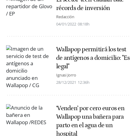
récords de inversión
Redacción
04/01/2022
08:18h
Wallapop permitirá los test
de antígenos a domicilio: "Es
legal"
Ignasi Jorro
28/12/2021
12:36h
‘Venden’ por cero euros en
Wallapop una bañera para
parto en el agua de un
hospital