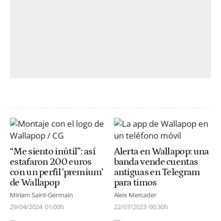
“Me siento inútil”: así
Alerta en Wallapop: una
estafaron 200 euros
banda vende cuentas
con un perfil 'premium'
antiguas en Telegram
de Wallapop
para timos
Miriam Saint-Germain
Aleix Mercader
29/04/2024
01:00h
22/07/2023
00:30h