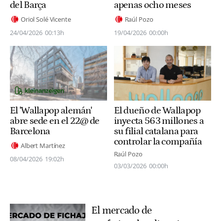
del Barça
apenas ocho meses
Oriol Solé Vicente
Raúl Pozo
24/04/2026
00:13h
19/04/2026
00:00h
El 'Wallapop alemán'
El dueño de Wallapop
abre sede en el 22@ de
inyecta 563 millones a
Barcelona
su filial catalana para
controlar la compañía
Albert Martínez
Raúl Pozo
08/04/2026
19:02h
03/03/2026
00:00h
El mercado de