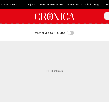
Crimen La Pegaso
Tracjusa
Habla el extranjero
Pueblo de la cerámica negra
Re
Pásate al MODO AHORRO