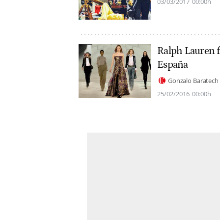
03/03/2017
00:00h
Ralph Lauren f
España
Gonzalo Baratech
25/02/2016
00:00h