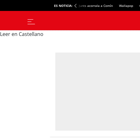
ES NOTICIA:
Junts acorrala a Comín
Wallapop
Leer en Castellano