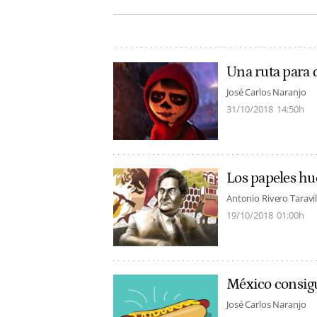
Una ruta para d
José Carlos Naranjo
31/10/2018
14:50h
Los papeles hu
Antonio Rivero Taravil
19/10/2018
01:00h
México consigu
José Carlos Naranjo