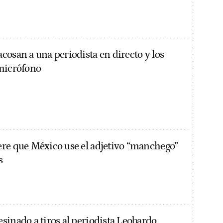
cosan a una periodista en directo y los
micrófono
re que México use el adjetivo “manchego”
s
sinado a tiros al periodista Leobardo