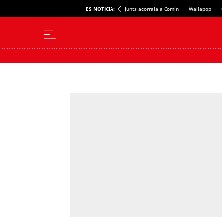
ES NOTICIA:
Junts acorrala a Comín
Wallapop