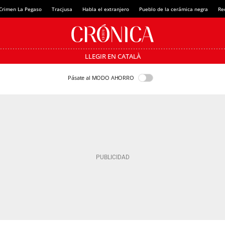
Crimen La Pegaso
Tracjusa
Habla el extranjero
Pueblo de la cerámica negra
Re
LLEGIR EN CATALÀ
Pásate al MODO AHORRO