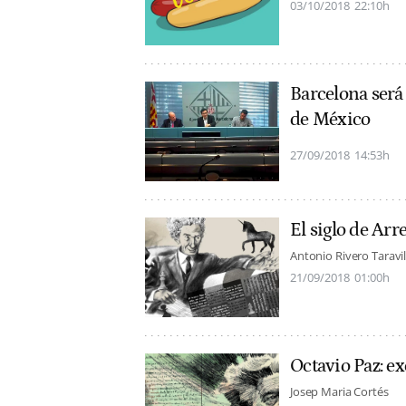
03/10/2018
22:10h
Barcelona será
de México
27/09/2018
14:53h
El siglo de Arr
Antonio Rivero Taravil
21/09/2018
01:00h
Octavio Paz: e
Josep Maria Cortés