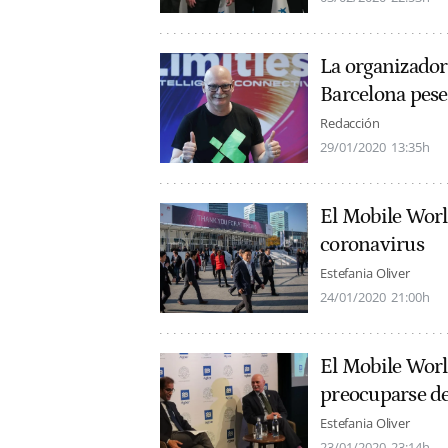
La organizador
Barcelona pese
Redacción
29/01/2020
13:35h
El Mobile Worl
coronavirus
Estefania Oliver
24/01/2020
21:00h
El Mobile Worl
preocuparse de
Estefania Oliver
23/01/2020
23:14h