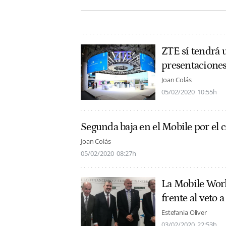
ZTE sí tendrá 
presentaciones
Joan Colás
05/02/2020
10:55h
Segunda baja en el Mobile por el 
Joan Colás
05/02/2020
08:27h
La Mobile World
frente al veto 
Estefania Oliver
03/02/2020
22:53h