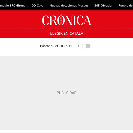
ándalo ERC Girona
DO Cava
Nuevas dotaciones Mossos
365 Obrador
Pueblo de
LLEGIR EN CATALÀ
Pásate al MODO AHORRO