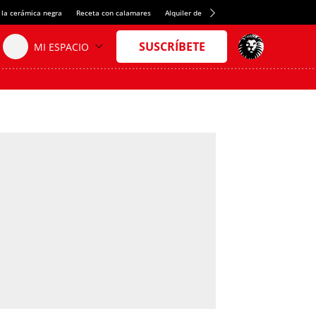
 la cerámica negra
Receta con calamares
Alquiler de habitaciones en España
Créd