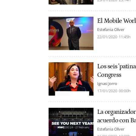
El Mobile Wor
Estefania Oliver
22/01/2020
11:45h
Los seis 'patin
Congress
Ignasi Jorro
17/01/2020
00:00h
La organizador
acuerdo con B
Estefania Oliver