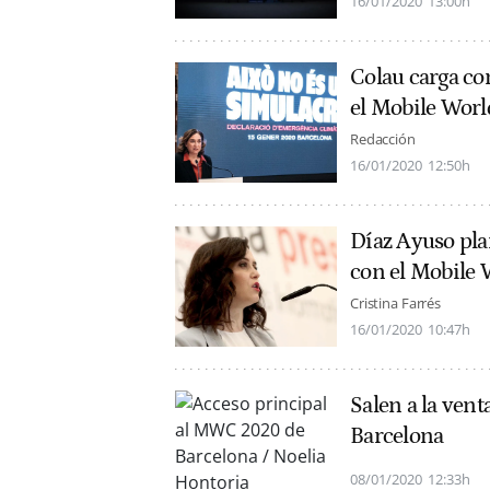
16/01/2020
13:00h
Colau carga co
el Mobile Worl
Redacción
16/01/2020
12:50h
Díaz Ayuso pla
con el Mobile 
Cristina Farrés
16/01/2020
10:47h
Salen a la ven
Barcelona
08/01/2020
12:33h