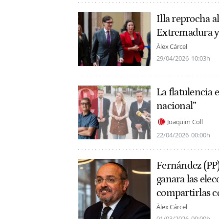
Illa reprocha a
Extremadura y
Àlex Cárcel
29/04/2026
10:03h
La flatulencia 
nacional”
Joaquim Coll
22/04/2026
00:00h
Fernández (PP),
ganara las ele
compartirlas c
Àlex Cárcel
01/03/2026
00:00h