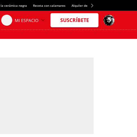
 la cerámica negra
Receta con calamares
Alquiler de habitaciones en España
Créd