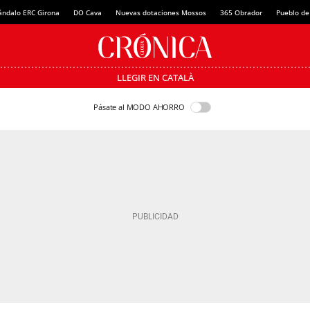
ándalo ERC Girona
DO Cava
Nuevas dotaciones Mossos
365 Obrador
Pueblo de
LLEGIR EN CATALÀ
Pásate al MODO AHORRO