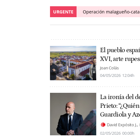
URGENTE
Operación malagueño-catal
El pueblo españ
XVI, arte rupe
Joan Colás
04/05/2026
12:04h
La ironía del 
Prieto: “¿Quié
Guardiola y Az
David Expósito J.
02/05/2026
00:00h