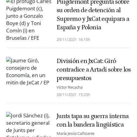
Puigdemont pregunta sobre
su orden de detención al
Supremo y JxCat equipara a
España y Polonia
29/11/2021
16:15h
División en JxCat: Giró
contradice a Artadi sobre los
presupuestos
Víctor Recacha
28/11/2021
15:23h
Junts tapa su guerra interna
con la bandera lingüística
María Jesús Cañizares