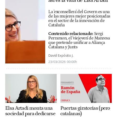
así es la vida de Elsa Artadi
La 'exconsellera' del Govern es una
de las mujeres mejor posicionadas
en el sector de la innovación de
Cataluña
Contenido relacionado:
Sergi
Perramon, el 'viejoven' de Manresa
que pretende unificar a Aliança
Catalana y Junts
David Expósito J.
23/03/2026
00:00h
Elsa Artadi monta una
Puertas giratorias (pero
sociedad para dedicarse
catalanas)