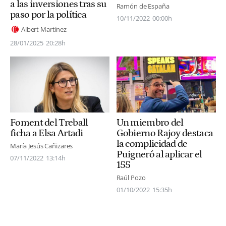
a las inversiones tras su
Ramón de España
paso por la política
10/11/2022
00:00h
Albert Martínez
28/01/2025
20:28h
Foment del Treball
Un miembro del
ficha a Elsa Artadi
Gobierno Rajoy destaca
la complicidad de
María Jesús Cañizares
Puigneró al aplicar el
07/11/2022
13:14h
155
Raúl Pozo
01/10/2022
15:35h