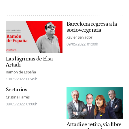
Barcelona regresa a la
sociovergencia
Xavier Salvador
09/05/2022
01:00h
Las lágrimas de Elsa
Artadi
Ramón de España
10/05/2022
00:45h
Sectarios
Cristina Farrés
08/05/2022
01:00h
Artadi se retira, vía libre