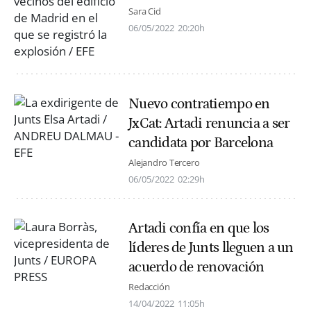
Sara Cid
06/05/2022
20:20h
Nuevo contratiempo en
JxCat: Artadi renuncia a ser
candidata por Barcelona
Alejandro Tercero
06/05/2022
02:29h
Artadi confía en que los
líderes de Junts lleguen a un
acuerdo de renovación
Redacción
14/04/2022
11:05h