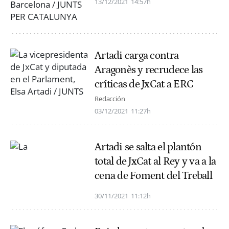
13/12/2021
14:57h
Artadi carga contra
Aragonès y recrudece las
críticas de JxCat a ERC
Redacción
03/12/2021
11:27h
Artadi se salta el plantón
total de JxCat al Rey y va a la
cena de Foment del Treball
30/11/2021
11:12h