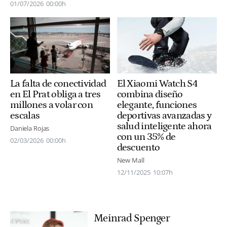
01/07/2026
00:00h
El Xiaomi Watch S4
La falta de conectividad
combina diseño
en El Prat obliga a tres
elegante, funciones
millones a volar con
deportivas avanzadas y
escalas
salud inteligente ahora
Daniela Rojas
con un 35% de
02/03/2026
00:00h
descuento
New Mall
12/11/2025
10:07h
Meinrad Spenger