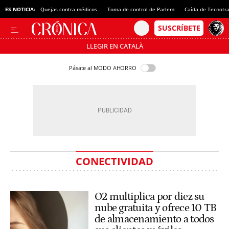
ES NOTICIA:
Quejas contra médicos
Toma de control de Parlem
Caída de Tecnotr
LLEGIR EN CATALÀ
Pásate al MODO AHORRO
CONECTIVIDAD
O2 multiplica por diez su
nube gratuita y ofrece 10 TB
de almacenamiento a todos