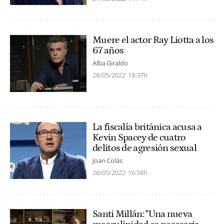
Muere el actor Ray Liotta a los
67 años
Alba Giraldo
26/05/2022
18:37h
La fiscalía británica acusa a
Kevin Spacey de cuatro
delitos de agresión sexual
Joan Colás
26/05/2022
16:58h
Santi Millán: "Una nueva