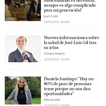
masculinidad es necesaria,
aunque es algo complicado
para mi generación"
Joan Colás
26/05/2022
00:00h
Nuevas informaciones sobre
la salud de José Luis Gil tras
su ictus
Crónica Directo
25/05/2022
20:29h
Daniela Santiago: “Hay un
80% de paro de personas
trans porque no nos dan
oportunidades”
Alba Giraldo
22/05/2022
00:00h