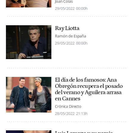
Joan Colás
29/05/2022
00:00h
Ray Liotta
Ramón de España
29/05/2022
00:00h
El día de los famosos: Ana
Obregón recupera el posado
del verano y Aguilera arrasa
en Cannes
Crónica Directo
28/05/2022
21:13h