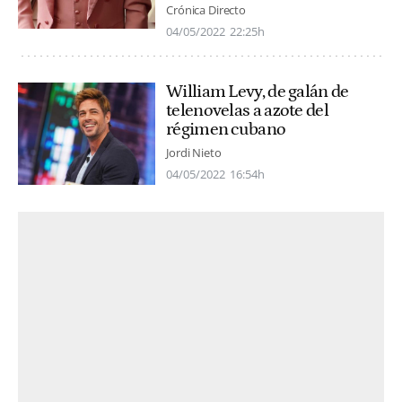
Crónica Directo
04/05/2022
22:25h
William Levy, de galán de
telenovelas a azote del
régimen cubano
Jordi Nieto
04/05/2022
16:54h