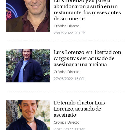
Luis Lorenzo y su pareja
abandonaron a su tía en un
restaurante dos meses antes
de su muerte
Crónica Directo
28/05/2022
20:03h
Luis Lorenzo, en libertad con
cargos tras ser acusado de
asesinar a una anciana
Crónica Directo
27/05/2022
15:00h
Detenido el actor Luis
Lorenzo, acusado de
asesinato
Crónica Directo
27/05/2022
11:14h