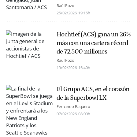
Raúl Pozo
25/02/2026
19:15h
Hochtief (ACS) gana un 26%
más con una cartera récord
de 72.500 millones
Raúl Pozo
19/02/2026
16:40h
El Grupo ACS, en el corazón
de la Superbowl LX
Fernando Baquero
07/02/2026
08:00h