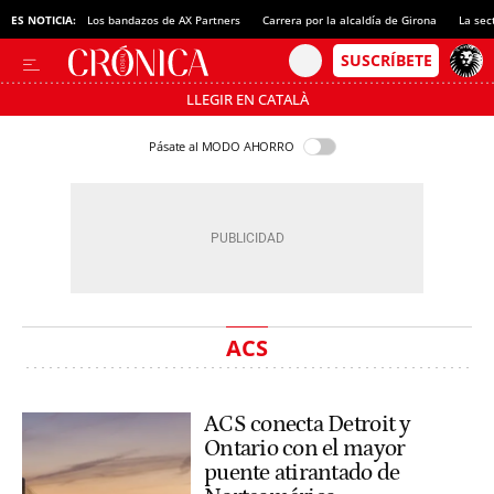
ES NOTICIA:
Los bandazos de AX Partners
Carrera por la alcaldía de Girona
La sec
LLEGIR EN CATALÀ
Pásate al MODO AHORRO
ACS
ACS conecta Detroit y
Ontario con el mayor
puente atirantado de