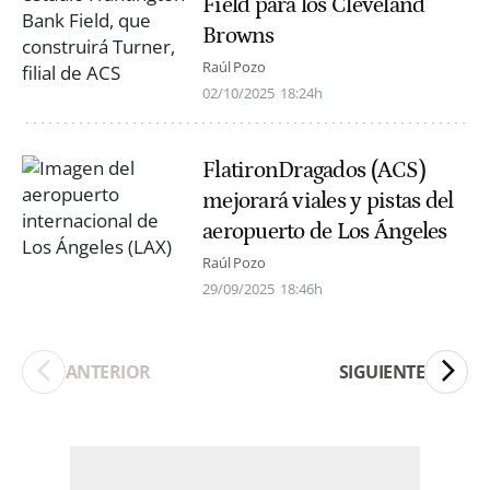
Field para los Cleveland
Browns
Raúl Pozo
02/10/2025
18:24h
FlatironDragados (ACS)
mejorará viales y pistas del
aeropuerto de Los Ángeles
Raúl Pozo
29/09/2025
18:46h
ANTERIOR
SIGUIENTE