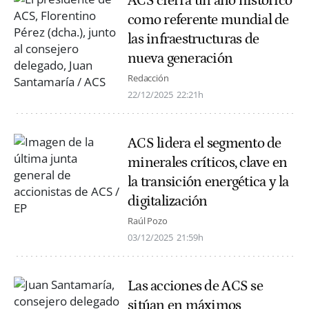
ACS cierra un año histórico
como referente mundial de
las infraestructuras de
nueva generación
Redacción
22/12/2025
22:21h
ACS lidera el segmento de
minerales críticos, clave en
la transición energética y la
digitalización
Raúl Pozo
03/12/2025
21:59h
Las acciones de ACS se
sitúan en máximos