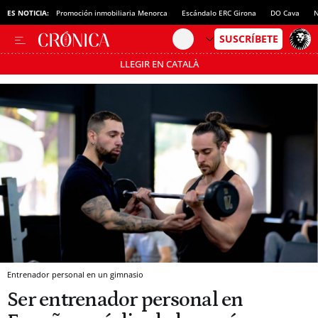
ES NOTICIA:
Promoción inmobiliaria Menorca
Escándalo ERC Girona
DO Cava
N
LLEGIR EN CATALÀ
Pásate al MODO AHORRO
Entrenador personal en un gimnasio
Ser entrenador personal en