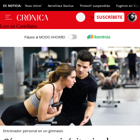
ES NOTICIA:
'Ikea chino'
Aerolínea Starlux
'Fintech' suspendida
Fugitivo en Sitg
Leer en Castellano
Pásate al MODO AHORRO
Entrenador personal en un gimnasio