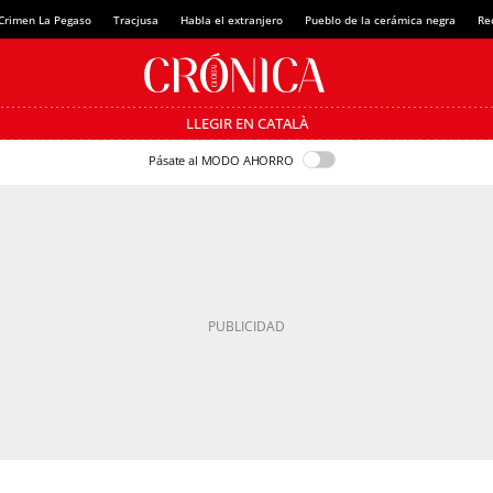
Crimen La Pegaso
Tracjusa
Habla el extranjero
Pueblo de la cerámica negra
Re
LLEGIR EN CATALÀ
Pásate al MODO AHORRO