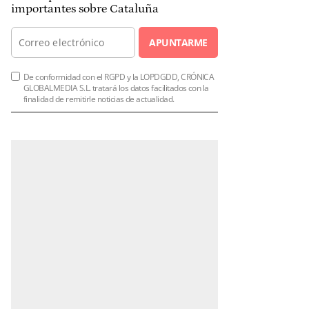
importantes sobre Cataluña
APUNTARME
De conformidad con el RGPD y la LOPDGDD, CRÓNICA
GLOBALMEDIA S.L. tratará los datos facilitados con la
finalidad de remitirle noticias de actualidad.