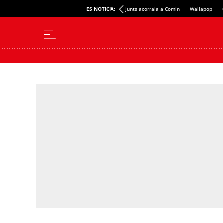
ES NOTICIA:
Junts acorrala a Comín
Wallapop