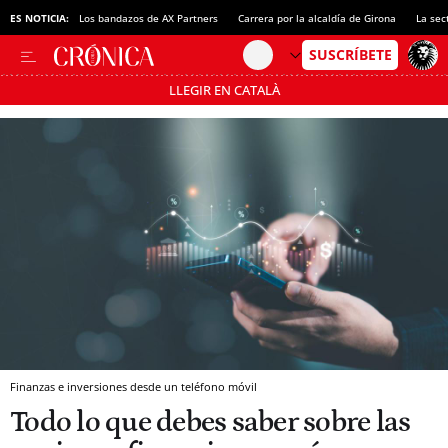
ES NOTICIA:
Los bandazos de AX Partners
Carrera por la alcaldía de Girona
La sec
LLEGIR EN CATALÀ
Pásate al MODO AHORRO
Finanzas e inversiones desde un teléfono móvil
Todo lo que debes saber sobre las