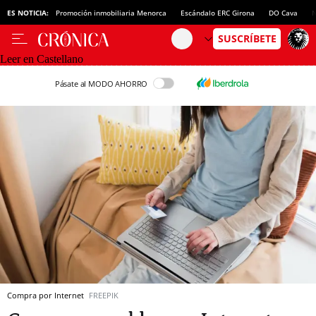
ES NOTICIA:
Promoción inmobiliaria Menorca
Escándalo ERC Girona
DO Cava
N
Leer en Castellano
Pásate al MODO AHORRO
Compra por Internet
FREEPIK