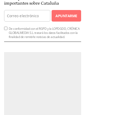
importantes sobre Cataluña
APUNTARME
De conformidad con el RGPD y la LOPDGDD, CRÓNICA
GLOBALMEDIA S.L. tratará los datos facilitados con la
finalidad de remitirle noticias de actualidad.