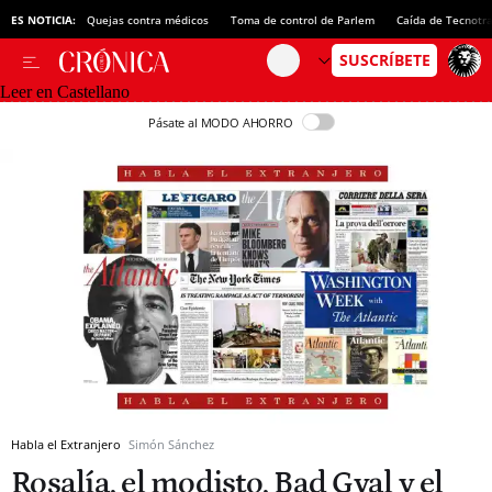
ES NOTICIA:
Quejas contra médicos
Toma de control de Parlem
Caída de Tecnotr
Leer en Castellano
Pásate al MODO AHORRO
Habla el Extranjero
Simón Sánchez
Rosalía, el modisto, Bad Gyal y el