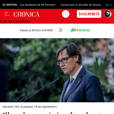
ES NOTICIA:
Los bandazos de AX Partners
Carrera por la alcaldía de Girona
La sec
Leer en Castellano
Pásate al MODO AHORRO
Salvador Illa, el pasado 18 de septiembre