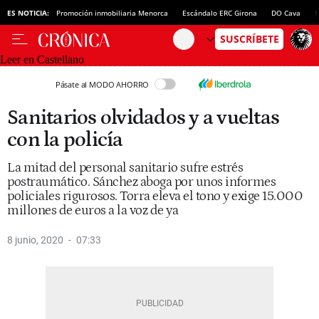
ES NOTICIA:
Promoción inmobiliaria Menorca
Escándalo ERC Girona
DO Cava
N
Leer en Castellano
Pásate al MODO AHORRO
Sanitarios olvidados y a vueltas
con la policía
La mitad del personal sanitario sufre estrés
postraumático. Sánchez aboga por unos informes
policiales rigurosos. Torra eleva el tono y exige 15.000
millones de euros a la voz de ya
8 junio, 2020
07:33