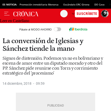
ES NOTICIA:
Promoción inmobiliaria Menorca
Escándalo ERC Girona
DO Cava
N
Leer en Castellano
Pásate al MODO AHORRO
La conversión de Iglesias y
Sánchez tiende la mano
Signos de distensión. Podemos ya no es bolivariano y
escena de amor entre un diputado morado y otro del
PP. Sánchez pide reunirse con Torra y corrimiento
estratégico del 'procesismo'
14 diciembre, 2018
09:59