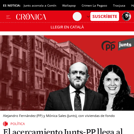
ES NOTICIA:
Junts acorrala a Comín
Wallapop
Crimen La Pegaso
Tracjusa
H
LLEGIR EN CATALÀ
Pásate al MODO AHORRO
Alejandro Fernández (PP) y Mónica Sales (Junts), con viviendas de fondo
POLÍTICA
El acercamiento Junts-PP llega al