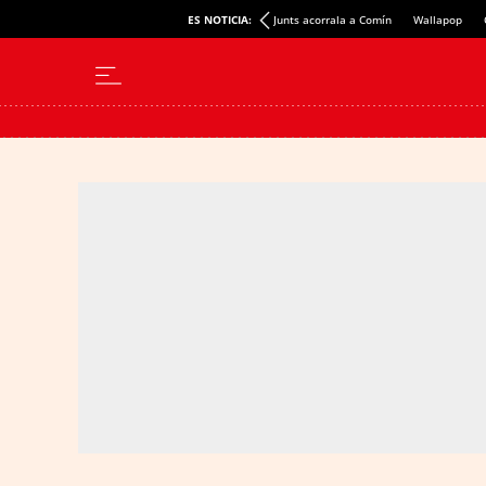
ES NOTICIA:
Junts acorrala a Comín
Wallapop