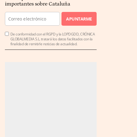
importantes sobre Cataluña
APUNTARME
De conformidad con el RGPD y la LOPDGDD, CRÓNICA
GLOBALMEDIA S.L. tratará los datos facilitados con la
finalidad de remitirle noticias de actualidad.