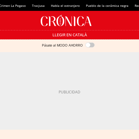
Crimen La Pegaso
Tracjusa
Habla el extranjero
Pueblo de la cerámica negra
Re
LLEGIR EN CATALÀ
Pásate al MODO AHORRO