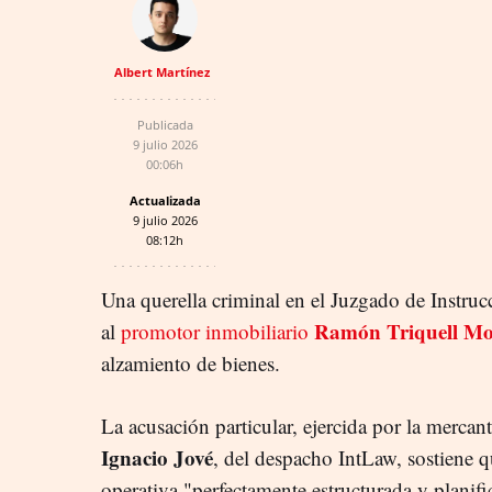
Albert Martínez
Publicada
9 julio 2026
00:06h
Actualizada
9 julio 2026
08:12h
Una querella criminal en el Juzgado de Instr
Ramón Triquell Mo
al
promotor inmobiliario
alzamiento de bienes.
La acusación particular, ejercida por la mercan
Ignacio Jové
, del despacho IntLaw, sostiene 
operativa "perfectamente estructurada y planif