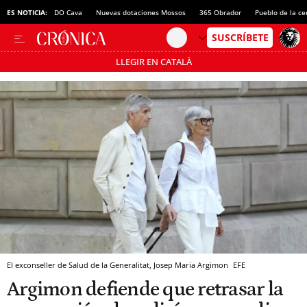
o ERC Girona
ES NOTICIA:
DO Cava
Nuevas dotaciones Mossos
365 Obrador
Pueblo de la c
LLEGIR EN CATALÀ
Pásate al MODO AHORRO
El exconseller de Salud de la Generalitat, Josep Maria Argimon
EFE
Argimon defiende que retrasar la