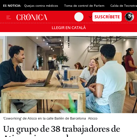
ES NOTICIA:
Quejas contra médicos
Toma de control de Parlem
Caída de Tecnotr
LLEGIR EN CATALÀ
Pásate al MODO AHORRO
'Coworking' de Aticco en la calle Bailèn de Barcelona
Aticco
Un grupo de 38 trabajadores de