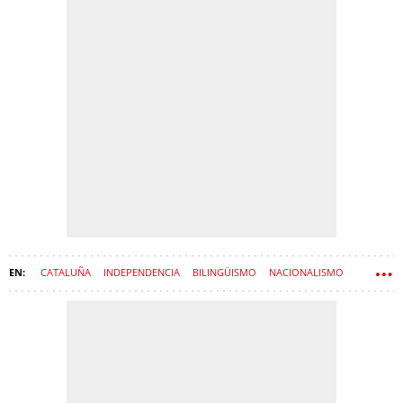
CATALUÑA
INDEPENDENCIA
BILINGÜISMO
NACIONALISMO
LENGUA CATALANA
LENGUA CASTELLANA
EMPRESAS
PROCÉS
DESPIDOS
PLATAFORMA PER LA LLENGUA
INDEPENDENTISMO