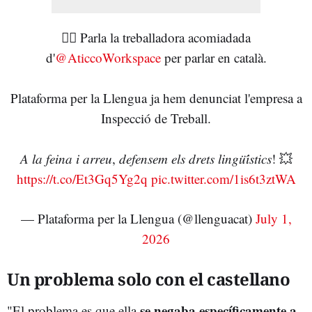
✊🏼 Parla la treballadora acomiadada
d'
@AticcoWorkspace
per parlar en català.
Plataforma per la Llengua ja hem denunciat l'empresa a
Inspecció de Treball.
𝐴 𝑙𝑎 𝑓𝑒𝑖𝑛𝑎 𝑖 𝑎𝑟𝑟𝑒𝑢, 𝑑𝑒𝑓𝑒𝑛𝑠𝑒𝑚 𝑒𝑙𝑠 𝑑𝑟𝑒𝑡𝑠 𝑙𝑖𝑛𝑔𝑢̈𝑖́𝑠𝑡𝑖𝑐𝑠! 💥
https://t.co/Et3Gq5Yg2q
pic.twitter.com/1is6t3ztWA
— Plataforma per la Llengua (@llenguacat)
July 1,
2026
Un problema solo con el castellano
se negaba específicamente a
"El problema es que ella