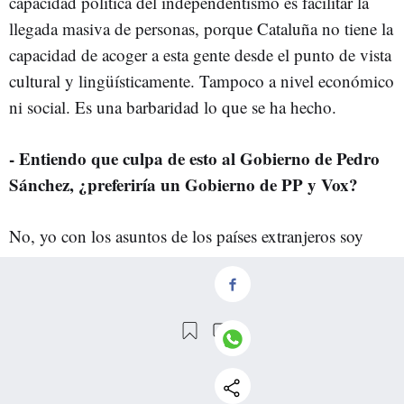
capacidad política del independentismo es facilitar la
llegada masiva de personas, porque Cataluña no tiene la
capacidad de acoger a esta gente desde el punto de vista
cultural y lingüísticamente. Tampoco a nivel económico
ni social. Es una barbaridad lo que se ha hecho.
- Entiendo que culpa de esto al Gobierno de Pedro
Sánchez, ¿preferiría un Gobierno de PP y Vox?
No, yo con los asuntos de los países extranjeros soy
muy cuidadoso. Es verdad que el socialismo se puede
permitir venir aquí de fin de semana, montar una
cumbre que no ha tenido ninguna relevancia y vender a
Barcelona como una ciudad de paz. Y encima han
conseguido que nadie proteste por ello, porque si lo
haces, te catalogan de
trumpista
o partidario de Israel.