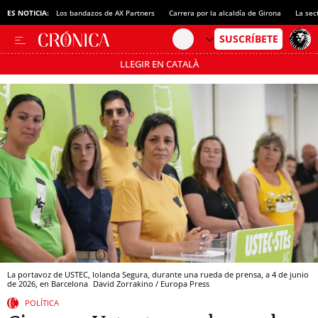
ES NOTICIA:
Los bandazos de AX Partners
Carrera por la alcaldía de Girona
La sec
LLEGIR EN CATALÀ
Pásate al MODO AHORRO
La portavoz de USTEC, Iolanda Segura, durante una rueda de prensa, a 4 de junio
de 2026, en Barcelona
David Zorrakino / Europa Press
POLÍTICA