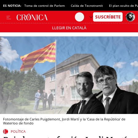
ntra médicos
ES NOTICIA:
Toma de control de Parlem
Caída de Tecnotramit
El plan oculto de 
LLEGIR EN CATALÀ
Pásate al MODO AHORRO
Fotomontaje de Carles Puigdemont, Jordi Martí y la 'Casa de la República' de
Waterloo de fondo
POLÍTICA