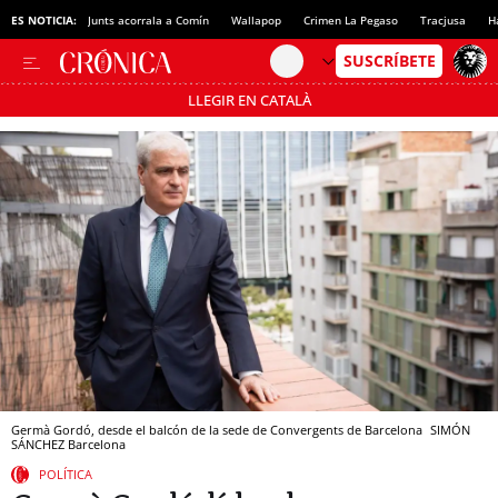
ES NOTICIA:
Junts acorrala a Comín
Wallapop
Crimen La Pegaso
Tracjusa
H
LLEGIR EN CATALÀ
Pásate al MODO AHORRO
Germà Gordó, desde el balcón de la sede de Convergents de Barcelona
SIMÓN
SÁNCHEZ
Barcelona
POLÍTICA