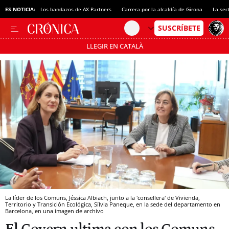
ES NOTICIA:
Los bandazos de AX Partners
Carrera por la alcaldía de Girona
La sec
LLEGIR EN CATALÀ
Pásate al MODO AHORRO
La líder de los Comuns, Jéssica Albiach, junto a la 'consellera' de Vivienda,
Territorio y Transición Ecológica, Sílvia Paneque, en la sede del departamento en
Barcelona, en una imagen de archivo