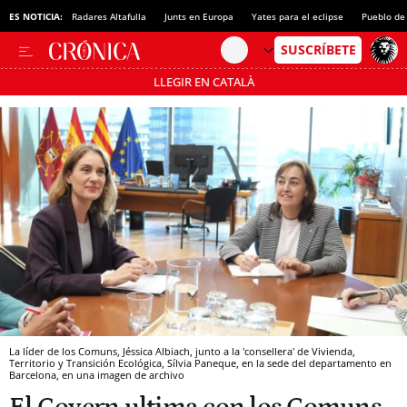
especulativa
ES NOTICIA:
Radares Altafulla
Junts en Europa
Yates para el eclipse
Pueblo de
LLEGIR EN CATALÀ
Pásate al MODO AHORRO
La líder de los Comuns, Jéssica Albiach, junto a la 'consellera' de Vivienda,
Territorio y Transición Ecológica, Sílvia Paneque, en la sede del departamento en
Barcelona, en una imagen de archivo