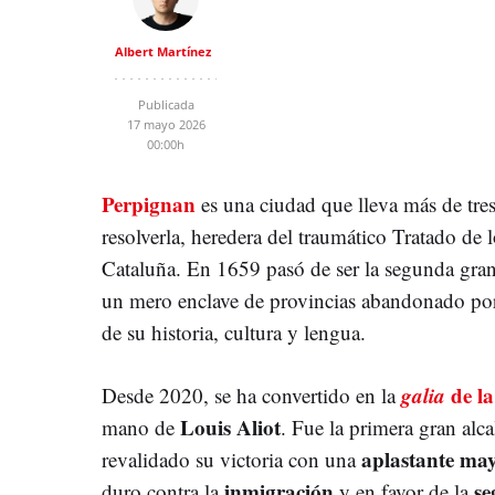
Albert Martínez
Publicada
17 mayo 2026
00:00h
Perpignan
es una ciudad que lleva más de tres
resolverla, heredera del traumático Tratado de 
Cataluña. En 1659 pasó de ser la segunda gran
un mero enclave de provincias abandonado por 
de su historia, cultura y lengua.
galia
de la
Desde 2020, se ha convertido en la
Louis Aliot
mano de
. Fue la primera gran alca
aplastante may
revalidado su victoria con una
inmigración
se
duro contra la
y en favor de la