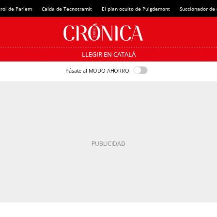
rol de Parlem
Caída de Tecnotramit
El plan oculto de Puigdemont
Succionador de c
LLEGIR EN CATALÀ
Pásate al MODO AHORRO