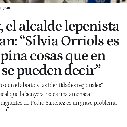
pignan
, el alcalde lepenista
n: “Sílvia Orriols es
Opina cosas que en
 se pueden decir”
 con el aborto y las identidades regionales”
al que la 'senyera'
no es una amenaza”
nmigrantes de Pedro Sánchez es un grave problema
opa”