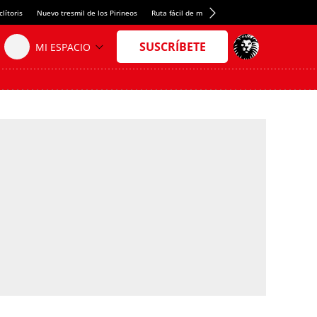
lítoris
Nuevo tresmil de los Pirineos
Ruta fácil de montaña
El arroz más meloso