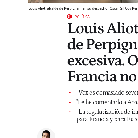
Louis Aliot, alcalde de Perpignan, en su despacho
Òscar Gil Coy
Per
POLÍTICA
Louis Aliot
de Perpigna
excesiva. 
Francia no
“Vox es demasiado severo
"Le he comentado a Abasc
“La regularización de i
para Francia y para Eur