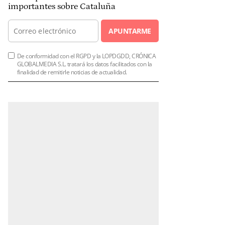
importantes sobre Cataluña
APUNTARME
De conformidad con el RGPD y la LOPDGDD, CRÓNICA
GLOBALMEDIA S.L. tratará los datos facilitados con la
finalidad de remitirle noticias de actualidad.