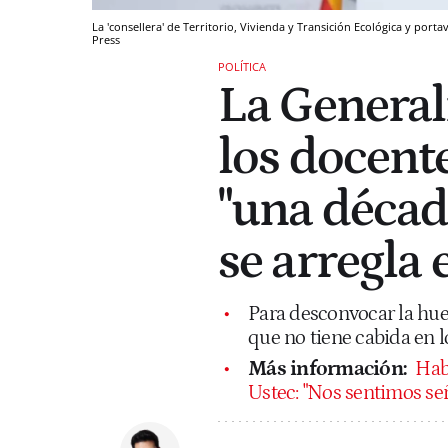
La 'consellera' de Territorio, Vivienda y Transición Ecológica y por
Press
POLÍTICA
La General
los docent
"una décad
se arregla 
Para desconvocar la hue
que no tiene cabida en 
Más información:
Hab
Ustec: "Nos sentimos señ