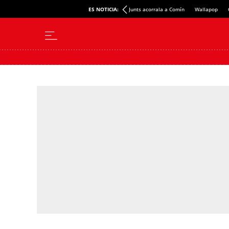
ES NOTICIA:
Junts acorrala a Comín
Wallapop