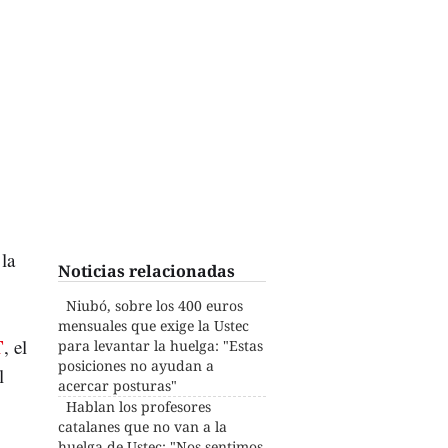
la
Noticias relacionadas
Niubó, sobre los 400 euros
mensuales que exige la Ustec
T
, el
para levantar la huelga: "Estas
posiciones no ayudan a
l
acercar posturas"
Hablan los profesores
catalanes que no van a la
huelga de Ustec: "Nos sentimos