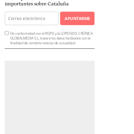
importantes sobre Cataluña
APUNTARME
De conformidad con el RGPD y la LOPDGDD, CRÓNICA
GLOBALMEDIA S.L. tratará los datos facilitados con la
finalidad de remitirle noticias de actualidad.