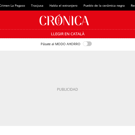
Crimen La Pegaso
Tracjusa
Habla el extranjero
Pueblo de la cerámica negra
Re
LLEGIR EN CATALÀ
Pásate al MODO AHORRO