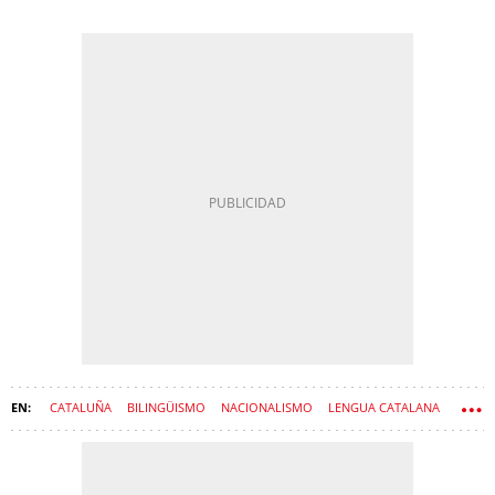
CATALUÑA
BILINGÜISMO
NACIONALISMO
LENGUA CATALANA
LENGUA CASTELLANA
INMIGRACIÓN
PROCÉS
INMIGRANTES
PLATAFORMA PER LA LLENGUA