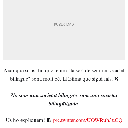
Això que se'ns diu que tenim "la sort de ser una societat
bilingüe" sona molt bé. Llàstima que sigui fals. ❌
𝑵𝒐 𝒔𝒐𝒎 𝒖𝒏𝒂 𝒔𝒐𝒄𝒊𝒆𝒕𝒂𝒕 𝒃𝒊𝒍𝒊𝒏𝒈𝒖̈𝒆: 𝒔𝒐𝒎 𝒖𝒏𝒂 𝒔𝒐𝒄𝒊𝒆𝒕𝒂𝒕
𝒃𝒊𝒍𝒊𝒏𝒈𝒖̈𝒊𝒕𝒛𝒂𝒅𝒂.
Us ho expliquem! 🧵
pic.twitter.com/UOWRuh3uCQ