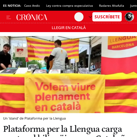
ES NOTICIA:
Caso Andic
Ley contra compra especulativa
Radares Altafulla
Junt
LLEGIR EN CATALÀ
Pásate al MODO AHORRO
Un 'stand' de Plataforma per la Llengua
Plataforma per la Llengua carga