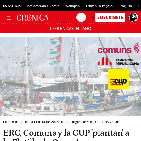
ES NOTICIA:
Junts acorrala a Comín
Wallapop
Crimen La Pegaso
Tracjusa
H
LEER EN CASTELLANO
Pásate al MODO AHORRO
Fotomontaje de la Flotilla de 2025 con los logos de ERC, Comuns y CUP
ERC, Comuns y la CUP 'plantan' a