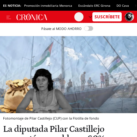
ES NOTICIA:
Promoción inmobiliaria Menorca
Escándalo ERC Girona
DO Cava
N
Pásate al MODO AHORRO
Fotomontaje de Pilar Castillejo (CUP) con la Flotilla de fondo
La diputada Pilar Castillejo